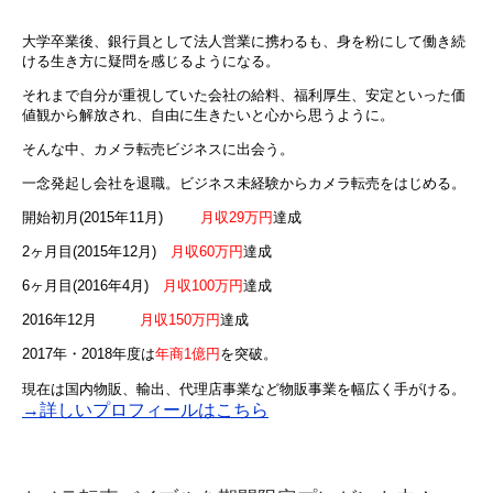
大学卒業後、銀行員として法人営業に携わるも、身を粉にして働き続
ける生き方に疑問を感じるようになる。
それまで自分が重視していた会社の給料、福利厚生、安定といった価
値観から解放され、自由に生きたいと心から思うように。
そんな中、カメラ転売ビジネスに出会う。
一念発起し会社を退職。ビジネス未経験からカメラ転売をはじめる。
開始初月(2015年11月)
月収29万円
達成
2ヶ月目(2015年12月)
月収60万円
達成
6ヶ月目(2016年4月)
月収100万円
達成
2016年12月
月収150万円
達成
2017年・2018年度は
年商1億円
を突破。
現在は国内物販、輸出、代理店事業など物販事業を幅広く手がける。
→詳しいプロフィールはこちら