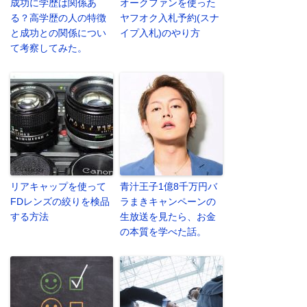
成功に学歴は関係あ
オークファンを使った
る？高学歴の人の特徴
ヤフオク入札予約(スナ
と成功との関係につい
イプ入札)のやり方
て考察してみた。
リアキャップを使って
青汁王子1億8千万円バ
FDレンズの絞りを検品
ラまきキャンペーンの
する方法
生放送を見たら、お金
の本質を学べた話。