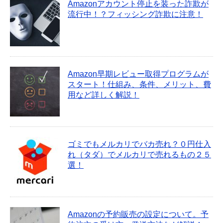
Amazonアカウント停止を装った詐欺が
流行中！？フィッシング詐欺に注意！
Amazon早期レビュー取得プログラムが
スタート！仕組み、条件、メリット、費
用など詳しく解説！
ゴミでもメルカリでバカ売れ？０円仕入
れ（タダ）でメルカリで売れるもの２５
選！
Amazonの予約販売の設定について。予