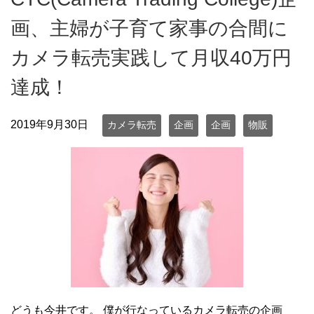
画、主婦が子育て家事の合間に
カメラ転売実践して月収40万円
達成！
2019年9月30日
カメラ転売
企画
企画
物販
どうも今井です。 僕が行なっているカメラ転売の企画