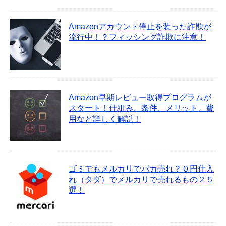
Amazonアカウント停止を装った詐欺が
流行中！？フィッシング詐欺に注意！
Amazon早期レビュー取得プログラムが
スタート！仕組み、条件、メリット、費
用など詳しく解説！
ゴミでもメルカリでバカ売れ？０円仕入
れ（タダ）でメルカリで売れるもの２５
選！