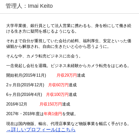
管理人：Imai Keito
大学卒業後、銀行員として法人営業に携わるも、身を粉にして働き続
ける生き方に疑問を感じるようになる。
それまで自分が重視していた会社の給料、福利厚生、安定といった価
値観から解放され、自由に生きたいと心から思うように。
そんな中、カメラ転売ビジネスに出会う。
一念発起し会社を退職。ビジネス未経験からカメラ転売をはじめる。
開始初月(2015年11月)
月収29万円
達成
2ヶ月目(2015年12月)
月収60万円
達成
6ヶ月目(2016年4月)
月収100万円
達成
2016年12月
月収150万円
達成
2017年・2018年度は
年商1億円
を突破。
現在は国内物販、輸出、代理店事業など物販事業を幅広く手がける。
→詳しいプロフィールはこちら