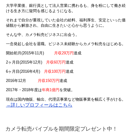
大学卒業後、銀行員として法人営業に携わるも、身を粉にして働き続
ける生き方に疑問を感じるようになる。
それまで自分が重視していた会社の給料、福利厚生、安定といった価
値観から解放され、自由に生きたいと心から思うように。
そんな中、カメラ転売ビジネスに出会う。
一念発起し会社を退職。ビジネス未経験からカメラ転売をはじめる。
開始初月(2015年11月)
月収29万円
達成
2ヶ月目(2015年12月)
月収60万円
達成
6ヶ月目(2016年4月)
月収100万円
達成
2016年12月
月収150万円
達成
2017年・2018年度は
年商1億円
を突破。
現在は国内物販、輸出、代理店事業など物販事業を幅広く手がける。
→詳しいプロフィールはこちら
カメラ転売バイブルを期間限定プレゼント中！