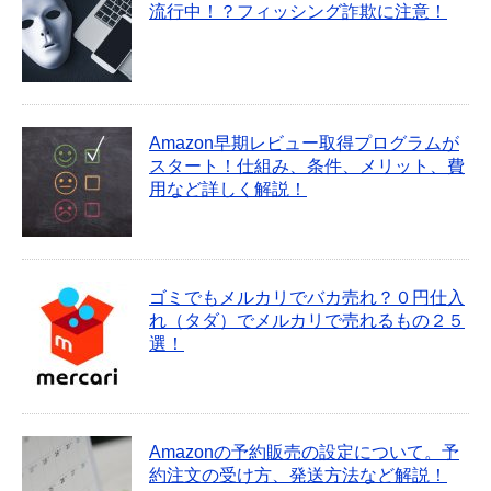
流行中！？フィッシング詐欺に注意！
Amazon早期レビュー取得プログラムが
スタート！仕組み、条件、メリット、費
用など詳しく解説！
ゴミでもメルカリでバカ売れ？０円仕入
れ（タダ）でメルカリで売れるもの２５
選！
Amazonの予約販売の設定について。予
約注文の受け方、発送方法など解説！