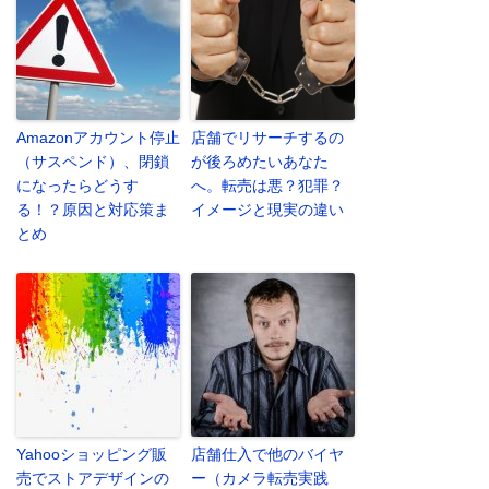
Amazonアカウント停止
店舗でリサーチするの
（サスペンド）、閉鎖
が後ろめたいあなた
になったらどうす
へ。転売は悪？犯罪？
る！？原因と対応策ま
イメージと現実の違い
とめ
Yahooショッピング販
店舗仕入で他のバイヤ
売でストアデザインの
ー（カメラ転売実践