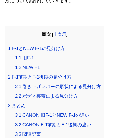
方について紹介していきます。
目次
[
非表示
]
1
F-1とNEW F-1の見分け方
1.1
旧F-1
1.2
NEW F1
2
F-1前期とF-1後期の見分け方
2.1
巻き上げレバーの形状による見分け方
2.2
ボディ裏蓋による見分け方
3
まとめ
3.1
CANON 旧F-1とNEW F-1の違い
3.2
CANON F-1前期とF-1後期の違い
3.3
関連記事