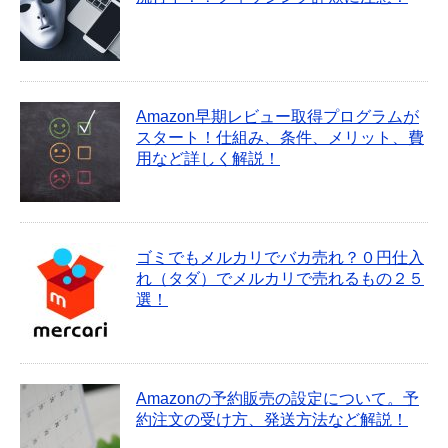
Amazon早期レビュー取得プログラムが
スタート！仕組み、条件、メリット、費
用など詳しく解説！
ゴミでもメルカリでバカ売れ？０円仕入
れ（タダ）でメルカリで売れるもの２５
選！
Amazonの予約販売の設定について。予
約注文の受け方、発送方法など解説！