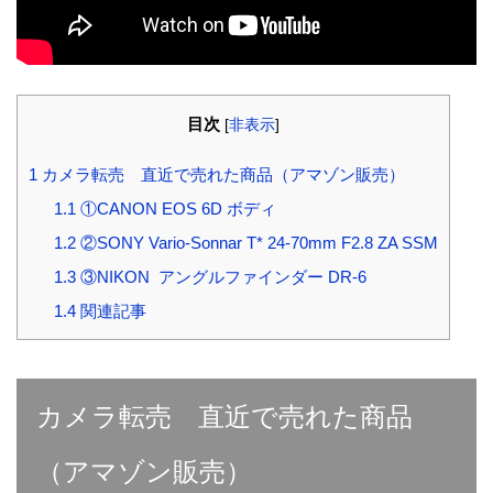
目次
[
非表示
]
1
カメラ転売 直近で売れた商品（アマゾン販売）
1.1
①CANON EOS 6D ボディ
1.2
②SONY Vario-Sonnar T* 24-70mm F2.8 ZA SSM
1.3
③NIKON アングルファインダー DR-6
1.4
関連記事
カメラ転売 直近で売れた商品
（アマゾン販売）