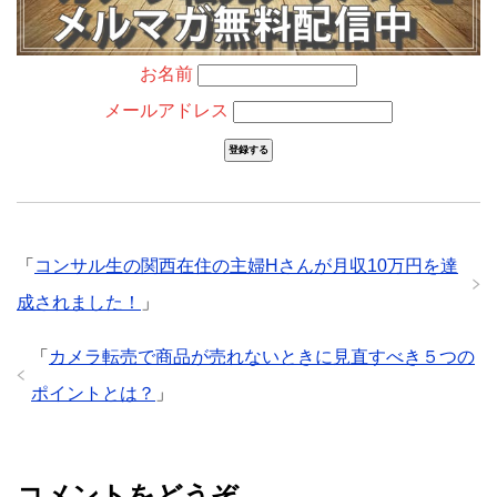
お名前
メールアドレス
「
コンサル生の関西在住の主婦Hさんが月収10万円を達
成されました！
」
「
カメラ転売で商品が売れないときに見直すべき５つの
ポイントとは？
」
コメントをどうぞ