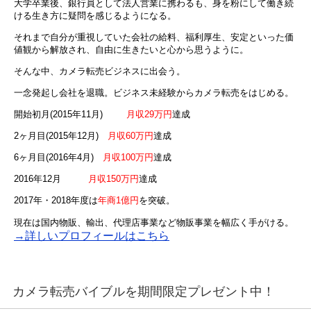
大学卒業後、銀行員として法人営業に携わるも、身を粉にして働き続
ける生き方に疑問を感じるようになる。
それまで自分が重視していた会社の給料、福利厚生、安定といった価
値観から解放され、自由に生きたいと心から思うように。
そんな中、カメラ転売ビジネスに出会う。
一念発起し会社を退職。ビジネス未経験からカメラ転売をはじめる。
開始初月(2015年11月)
月収29万円
達成
2ヶ月目(2015年12月)
月収60万円
達成
6ヶ月目(2016年4月)
月収100万円
達成
2016年12月
月収150万円
達成
2017年・2018年度は
年商1億円
を突破。
現在は国内物販、輸出、代理店事業など物販事業を幅広く手がける。
→詳しいプロフィールはこちら
カメラ転売バイブルを期間限定プレゼント中！