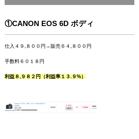
①CANON EOS 6D ボディ
仕入４９,８００円→販売６４,８００円
手数料６０１８円
利益８,９８２円（利益率１３.９%）