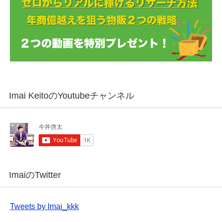
Imai KeitoのYoutubeチャンネル
ImaiのTwitter
Tweets by Imai_kkk