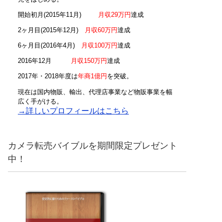
開始初月(2015年11月)
月収29万円
達成
2ヶ月目(2015年12月)
月収60万円
達成
6ヶ月目(2016年4月)
月収100万円
達成
2016年12月
月収150万円
達成
2017年・2018年度は
年商1億円
を突破。
現在は国内物販、輸出、代理店事業など物販事業を幅
広く手がける。
→詳しいプロフィールはこちら
カメラ転売バイブルを期間限定プレゼント
中！