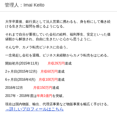
管理人：Imai Keito
大学卒業後、銀行員として法人営業に携わるも、身を粉にして働き続
ける生き方に疑問を感じるようになる。
それまで自分が重視していた会社の給料、福利厚生、安定といった価
値観から解放され、自由に生きたいと心から思うように。
そんな中、カメラ転売ビジネスに出会う。
一念発起し会社を退職。ビジネス未経験からカメラ転売をはじめる。
開始初月(2015年11月)
月収29万円
達成
2ヶ月目(2015年12月)
月収60万円
達成
6ヶ月目(2016年4月)
月収100万円
達成
2016年12月
月収150万円
達成
2017年・2018年度は
年商1億円
を突破。
現在は国内物販、輸出、代理店事業など物販事業を幅広く手がける。
→詳しいプロフィールはこちら