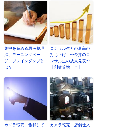
集中を高める思考整理
コンサル生との最高の
法、モーニングペー
打ち上げ！〜今井のコ
ジ、ブレインダンプと
ンサル生の成果発表〜
は？
【利益倍増！？】
カメラ転売、飽和して
カメラ転売、店舗仕入