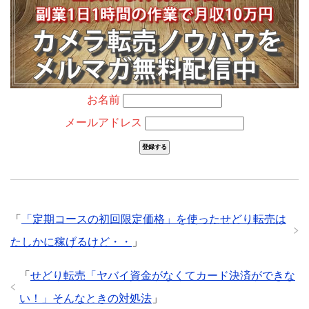
お名前
メールアドレス
「
「定期コースの初回限定価格」を使ったせどり転売は
たしかに稼げるけど・・
」
「
せどり転売「ヤバイ資金がなくてカード決済ができな
い！」そんなときの対処法
」