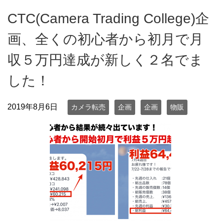
CTC(Camera Trading College)企
画、全くの初心者から初月で月
収５万円達成が新しく２名でま
した！
2019年8月6日
カメラ転売
企画
企画
物販