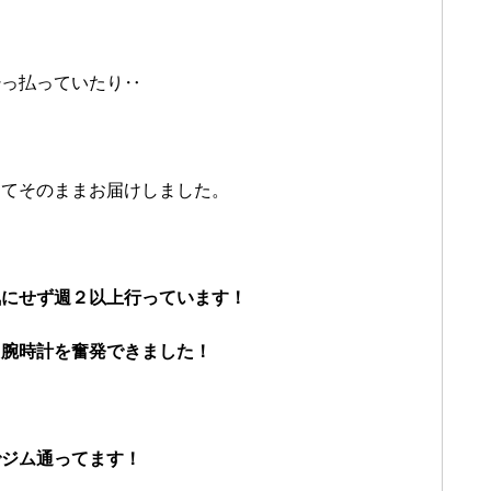
。
酔っ払っていたり‥
くてそのままお届けしました。
気にせず週２以上行っています！
た腕時計を奮発できました！
でジム通ってます！