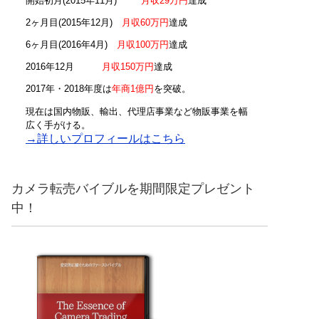
開始初月(2015年11月)
月収29万円
達成
2ヶ月目(2015年12月)
月収60万円
達成
6ヶ月目(2016年4月)
月収100万円
達成
2016年12月
月収150万円
達成
2017年・2018年度は
年商1億円
を突破。
現在は国内物販、輸出、代理店事業など物販事業を幅
広く手がける。
→詳しいプロフィールはこちら
カメラ転売バイブルを期間限定プレゼント
中！