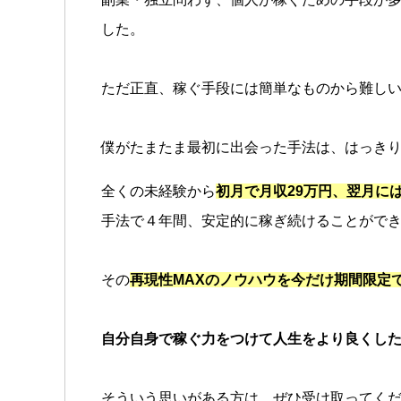
した。
ただ正直、稼ぐ手段には簡単なものから難し
僕がたまたま最初に出会った手法は、はっき
全くの未経験から
初月で月収29万円、翌月には
手法で４年間、安定的に稼ぎ続けることがで
その
再現性MAXのノウハウを今だけ期間限定
自分自身で稼ぐ力をつけて人生をより良くし
そういう思いがある方は、ぜひ受け取ってく