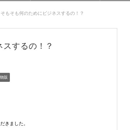
そもそも何のためにビジネスするの！？
ネスするの！？
日
物販
ただきました。